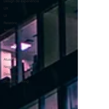
Design de experiência
UX
UI
Relatório
Tendências
Animes
Animação
Conteúdo das aulas
Atualidades
Negócios
Design Gráfico
Design Thinking