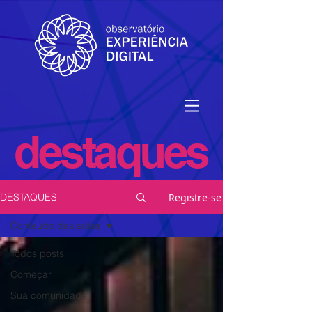
destaques
Registre-se
DESTAQUES
Conteúdo das aulas
Todos posts
Começar
Sua comunidade