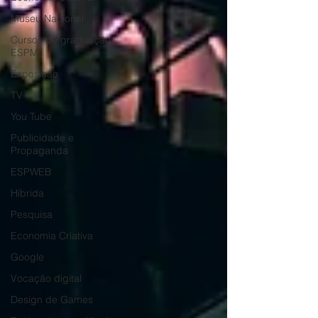
Museu Nacional
Cursos de graduação
ESPM
Exposição
TV
You Tube
Publicidade e
Propaganda
ESPWEB
Híbrida
Pesquisa
Economia Criativa
Google
Vocação digital
Design de Games