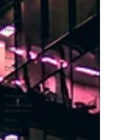
Pedro Ariel
Cultura Pop
Games
Filmes
Google
Maturidade digital
Índice
Pesquisa
Livro
Publicações
Produções
Comunicação
Multissensori
Museu
Memória
Economia Criativa