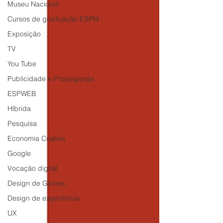
Museu Nacional
Cursos de graduação ESPM
Exposição
TV
You Tube
Publicidade e Propaganda
ESPWEB
Híbrida
Pesquisa
Economia Criativa
Google
Vocação digital
Design de Games
Design de experiência
UX