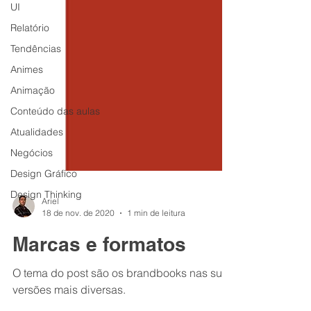
UI
Relatório
Tendências
Animes
Animação
Conteúdo das aulas
Atualidades
Negócios
Design Gráfico
Design Thinking
Ariel
18 de nov. de 2020
1 min de leitura
Marcas e formatos
O tema do post são os brandbooks nas suas