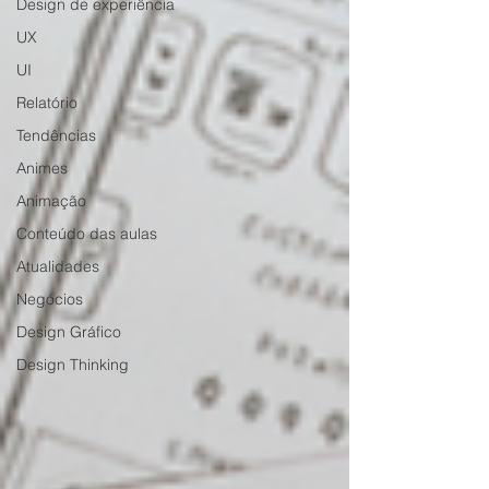
Design de experiência
UX
UI
Relatório
Tendências
Animes
Animação
Conteúdo das aulas
Atualidades
Negócios
Design Gráfico
Design Thinking