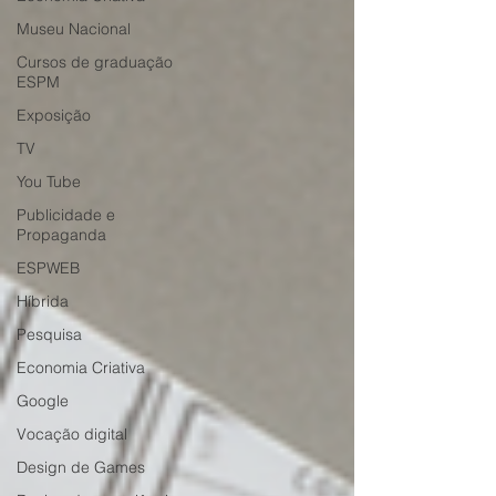
Museu Nacional
Cursos de graduação
ESPM
Exposição
TV
You Tube
Publicidade e
Propaganda
ESPWEB
Híbrida
Pesquisa
Economia Criativa
Google
Vocação digital
Design de Games