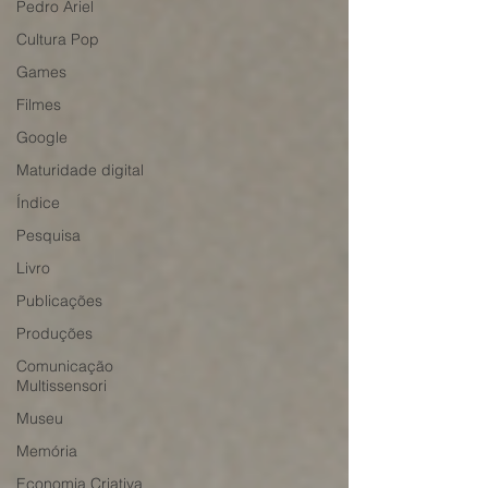
Pedro Ariel
Cultura Pop
Games
Filmes
Google
Maturidade digital
Índice
Pesquisa
Livro
Publicações
Produções
Comunicação
Multissensori
Museu
Memória
Economia Criativa