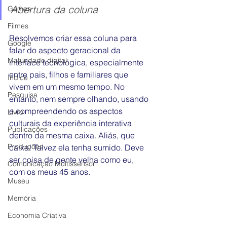
Abertura da coluna
Games
Filmes
Resolvemos criar essa coluna para 
Google
falar do aspecto geracional da 
Maturidade digital
interface tecnológica, especialmente 
entre pais, filhos e familiares que 
Índice
vivem em um mesmo tempo. No 
Pesquisa
entanto, nem sempre olhando, usando 
e compreendendo os aspectos 
Livro
culturais da experiência interativa 
Publicações
dentro da mesma caixa. Aliás, que 
Produções
caixa! Talvez ela tenha sumido. Deve 
ser coisa de gente velha como eu, 
Comunicação Multissensori
com os meus 45 anos.
Museu
Memória
Economia Criativa