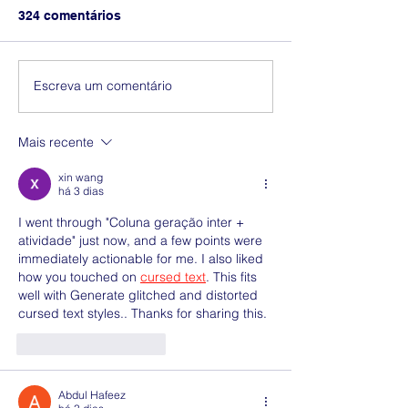
324 comentários
Cores de fogo
Marcas e formatos
Escreva um comentário
Mais recente
xin wang
há 3 dias
I went through "Coluna geração inter + 
atividade" just now, and a few points were 
immediately actionable for me. I also liked 
how you touched on 
cursed text
. This fits 
well with Generate glitched and distorted 
cursed text styles.. Thanks for sharing this.
Curtir
Responder
Abdul Hafeez