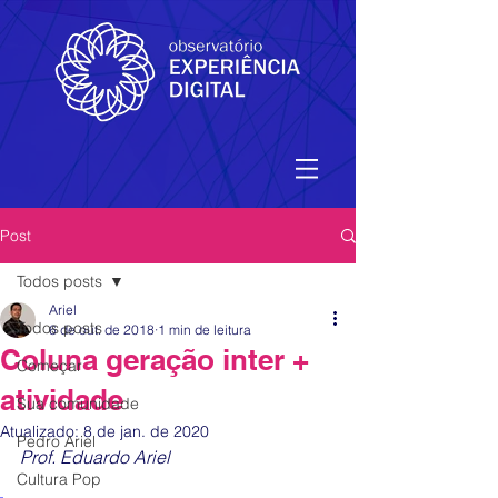
Post
Todos posts
Ariel
Todos posts
6 de out. de 2018
1 min de leitura
Coluna geração inter +
Começar
atividade
Sua comunidade
Atualizado:
8 de jan. de 2020
Pedro Ariel
Prof. Eduardo Ariel 
Cultura Pop