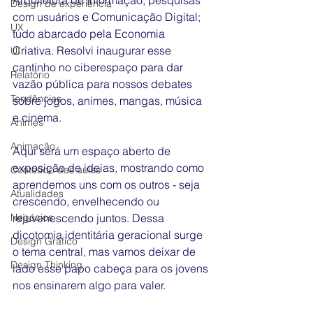
Arquitetura de Informação, pesquisas 
Design de experiência
com usuários e Comunicação Digital; 
UX
tudo abarcado pela Economia 
Criativa. Resolvi inaugurar esse 
UI
cantinho no ciberespaço para dar 
Relatório
vazão pública para nossos debates 
Tendências
sobre jogos, animes, mangas, música 
e cinema.
Animes
Animação
Aqui será um espaço aberto de 
exposição de ideias, mostrando como 
Conteúdo das aulas
aprendemos uns com os outros - seja 
Atualidades
crescendo, envelhecendo ou 
Negócios
rejuvenescendo juntos. Dessa 
dicotomia identitária geracional surge 
Design Gráfico
o tema central, mas vamos deixar de 
Design Thinking
lado esse papo cabeça para os jovens 
nos ensinarem algo para valer.