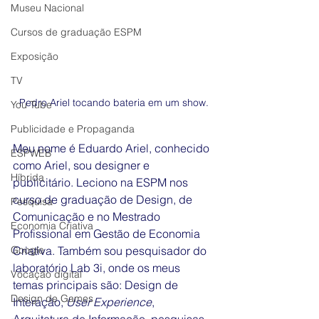
Museu Nacional
Cursos de graduação ESPM
Exposição
TV
Pedro Ariel tocando bateria em um show.
You Tube
Publicidade e Propaganda
Meu nome é Eduardo Ariel, conhecido 
ESPWEB
como Ariel, sou designer e 
Híbrida
publicitário. Leciono na ESPM nos 
curso de graduação de Design, de 
Pesquisa
Comunicação e no Mestrado 
Economia Criativa
Profissional em Gestão de Economia 
Google
Criativa. Também sou pesquisador do 
laboratório Lab 3i, onde os meus 
Vocação digital
temas principais são: Design de 
Design de Games
Interação, 
User Experience
, 