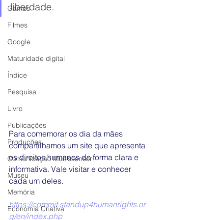
liberdade.
Games
Filmes
Google
Maturidade digital
Índice
Pesquisa
Livro
Publicações
Para comemorar os dia da mães 
Produções
compartilhamos um site que apresenta 
os direitos humanos de forma clara e 
Comunicação Multissensori
informativa. Vale visitar e conhecer 
Museu
cada um deles.
Memória
https://commit.standup4humanrights.or
Economia Criativa
g/en/index.php