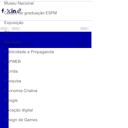
Museu Nacional
Cursos de graduação ESPM
Exposição
TV
You Tube
Ver tudo
Posts recentes
Publicidade e Propaganda
ESPWEB
Híbrida
Pesquisa
Economia Criativa
Google
Vocação digital
Design de Games