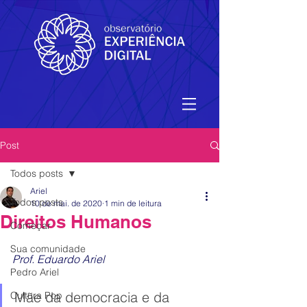
Post
Todos posts
Ariel
Todos posts
10 de mai. de 2020
1 min de leitura
Direitos Humanos
Começar
Sua comunidade
Prof. Eduardo Ariel 
Pedro Ariel
Mãe da democracia e da 
Cultura Pop