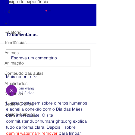
Design de experiência
UX
UI
Relatório
12 comentários
Tendências
Marcas e forma
Cores da liberdade
Animes
Escreva um comentário
Animação
Conteúdo das aulas
Mais recente
Atualidades
xin wang
há 2 dias
Negócios
Li essa postagem sobre direitos humanos 
Design Gráfico
e achei a conexão com o Dia das Mães 
Design Thinking
bem interessante. O site 
commit.standup4humanrights.org explica 
tudo de forma clara. Depois li sobre 
gemini watermark remover
 para limpar 