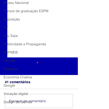
Museu Nacional
Cursos de graduação ESPM
Exposição
TV
You Tube
Publicidade e Propaganda
ESPWEB
Híbrida
Pesquisa
Economia Criativa
41 comentários
Google
Vocação digital
Marcas e forma
Cores da liberdade
Escreva um comentário
Design de Games