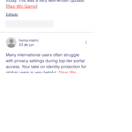
today. This was a very well-written update.
[
Raxi Win Game
]
Editado
Curtir
Responder
hema.malini
23 de jun.
Many international users often struggle 
with privacy settings during top-tier portal 
access. Your take on identity protection for 
global users is very helpful.
 [
Yaar Win 
Game
]
Editado
Curtir
Responder
hema.malini
09 de abr.
Building true brand loyalty in a competitive 