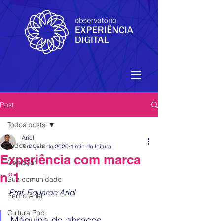
Post
Todos posts
Ariel
Todos posts
7 de jun. de 2020
1 min de leitura
Experiência com marca
Começar
n°1
Sua comunidade
Prof. Eduardo 
Ariel
Pedro Ariel
Cultura Pop
Máquina de abraços.