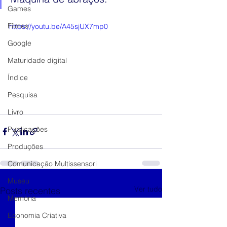
Games
Filmes
https://youtu.be/A45sjUX7mp0
Google
Maturidade digital
Índice
Pesquisa
Livro
Publicações
Produções
Comunicação Multissensori
Museu
Ver tudo
Posts recentes
Memória
Economia Criativa