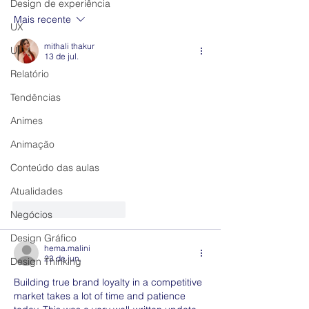
Design de experiência
Mais recente
UX
mithali thakur
UI
13 de jul.
Relatório
Tendências
Animes
Animação
Conteúdo das aulas
Atualidades
Curtir
Responder
Negócios
Design Gráfico
hema.malini
23 de jun.
Design Thinking
Building true brand loyalty in a competitive 
market takes a lot of time and patience 