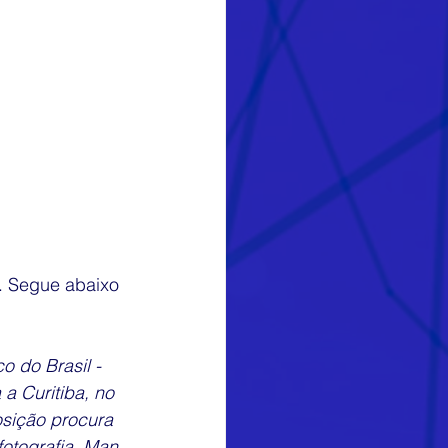
. Segue abaixo 
 do Brasil - 
 Curitiba, no 
osição procura 
otografia, Man 