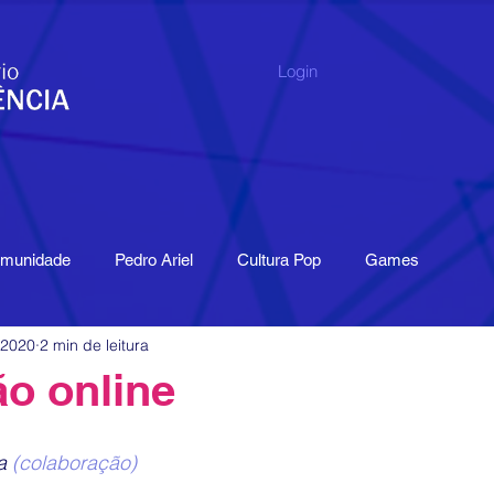
Login
omunidade
Pedro Ariel
Cultura Pop
Games
 2020
2 min de leitura
de digital
Índice
Pesquisa
Livro
Publicações
o online
tissensori
Museu
Memória
Economia Criativa
a 
(colaboração) 