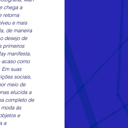
le chega a 
 retorna 
olveu e mais 
la, de maneira 
 o desejo de 
s primeiros 
ay manifesta, 
 o acaso como 
. Em suas 
ições sociais, 
por meio de 
nas elucida a 
a completo de 
a moda às 
objetos e 
a a 