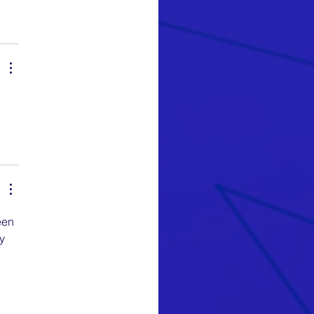
een 
y 