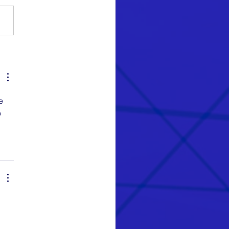
as e formatos
e 
 