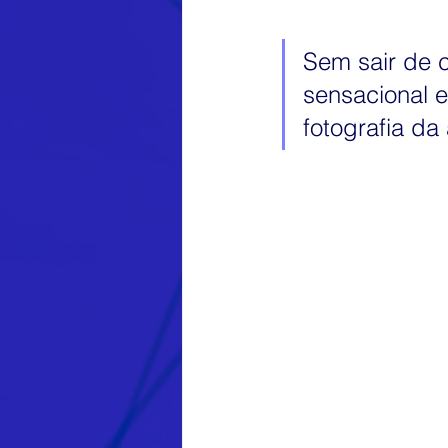
Museu Nacional
Cursos de 
Sem sair de c
sensacional 
Publicidade e Propaganda
E
fotografia da a
Google
Vocação digital