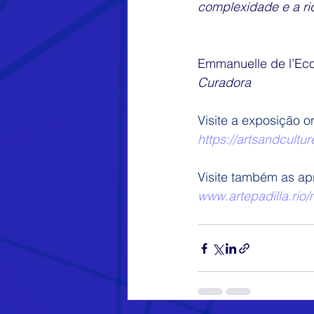
complexidade e a ri
Emmanuelle de l’Eco
Curadora
Visite a exposição on
https://artsandcult
Visite também as ap
www.artepadilla.rio/