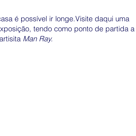
graduação ESPM
Exposição
TV
You Tube
asa é possível ir longe.Visite daqui uma 
exposição, tendo como ponto de partida a
SPWEB
Híbrida
Pesquisa
Economia Criativa
rtisita 
Man Ray.
Design de Games