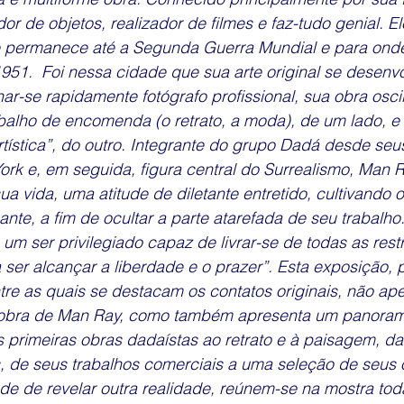
or de objetos, realizador de filmes e faz-tudo genial. E
 permanece até a Segunda Guerra Mundial e para onde
951.  Foi nessa cidade que sua arte original se desenv
nar-se rapidamente fotógrafo profissional, sua obra osci
abalho de encomenda (o retrato, a moda), de um lado, e
rtística”, do outro. Integrante do grupo Dadá desde seu
rk e, em seguida, figura central do Surrealismo, Man R
ua vida, uma atitude de diletante entretido, cultivando
ante, a fim de ocultar a parte atarefada de seu trabalho
é um ser privilegiado capaz de livrar-se de todas as restr
a ser alcançar a liberdade e o prazer”. Esta exposição, 
re as quais se destacam os contatos originais, não ape
 obra de Man Ray, como também apresenta um panoram
s primeiras obras dadaístas ao retrato e à paisagem, d
s, de seus trabalhos comerciais a uma seleção de seus 
ade de revelar outra realidade, reúnem-se na mostra tod