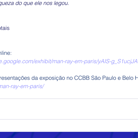
queza do que ele nos legou.
tais
line:
ure.google.com/exhibit/man-ray-em-paris/yAIS-g_S1ucjJA
resentações da exposição no CCBB São Paulo e Belo H
man-ray-em-paris/