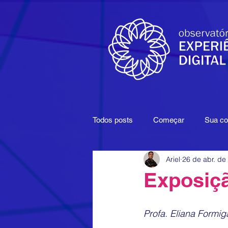
Todos posts
Começar
Sua c
Ariel
26 de abr. de
Filmes
Google
Maturida
Exposiçã
Produções
Comunicação Mul
Profa. Eliana Formig