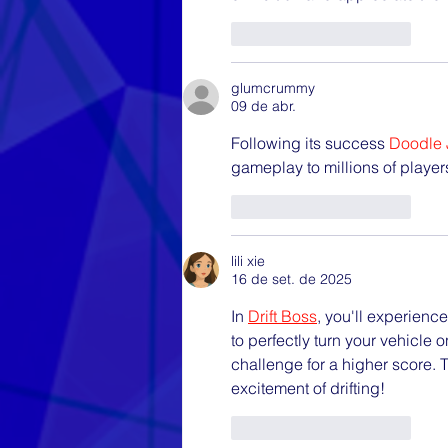
Curtir
Responder
glumcrummy
09 de abr.
Following its success 
Doodle
gameplay to millions of player
Curtir
Responder
lili xie
16 de set. de 2025
In 
Drift Boss
, you'll experience
to perfectly turn your vehicle 
challenge for a higher score. 
excitement of drifting!
Curtir
Responder