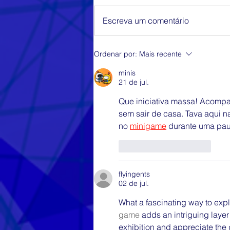
Escreva um comentário
Capítulo sobre Toolkits
Ordenar por:
Mais recente
minis
21 de jul.
Que iniciativa massa! Acompa
sem sair de casa. Tava aqui n
no 
minigame
 durante uma pau
Curtir
Responder
flyingents
02 de jul.
What a fascinating way to exp
game
 adds an intriguing layer 
exhibition and appreciate the 