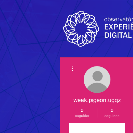
Mais ações
weak.pigeon.ugqz
0
0
seguidor
seguindo
Seguir