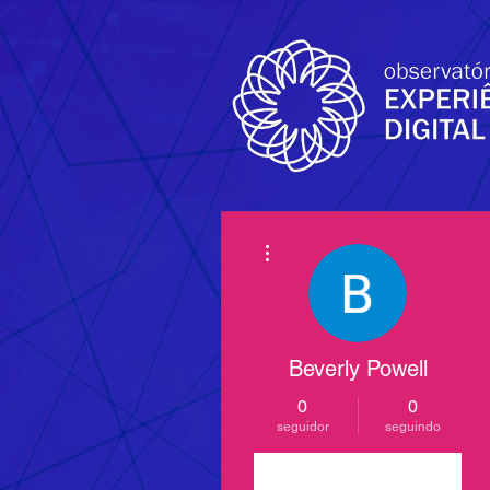
Mais ações
Beverly Powell
0
0
seguidor
seguindo
Seguir