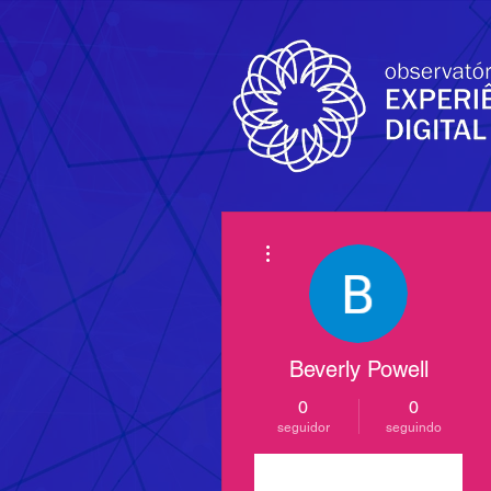
Mais ações
Beverly Powell
0
0
seguidor
seguindo
Seguir