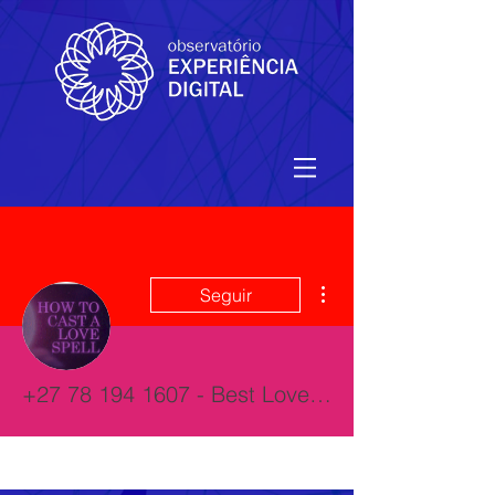
Mais ações
Seguir
+27 78 194 1607 - Best Love Spells - Improve Your Relationships With Guaranteed Affordable Spells