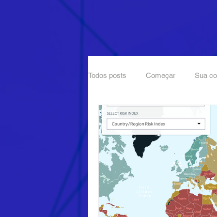
Todos posts
Começar
Sua c
Filmes
Google
Maturida
Produções
Comunicação Mul
Museu Nacional
Cursos de 