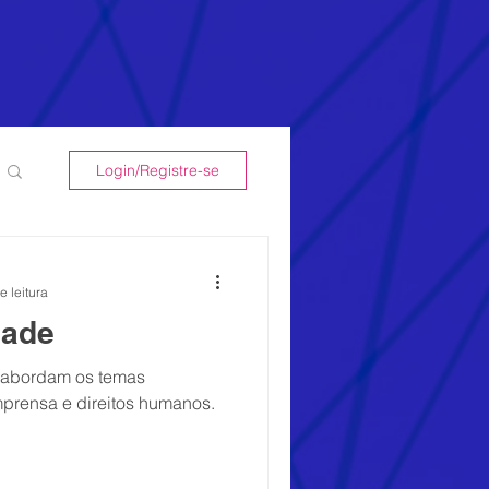
Login/Registre-se
e leitura
dade
e abordam os temas
prensa e direitos humanos.