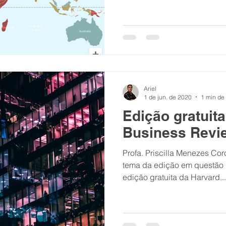
SPWEB
Híbrida
Pesquisa
Economia Criativa
Design de Games
Ariel
1 de jun. de 2020
1 min de 
Edição gratuit
Business Revi
Profa. Priscilla Menezes Cor
tema da edição em questão .
edição gratuita da Harvard...