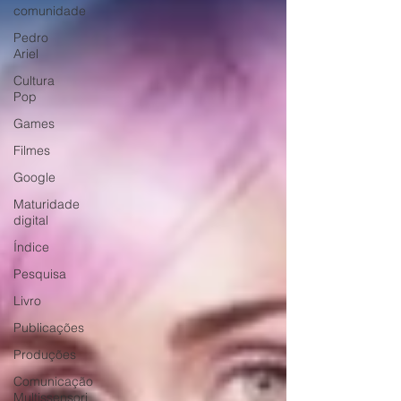
comunidade
Pedro
Ariel
Cultura
Pop
Games
Filmes
Google
Maturidade
digital
Índice
Pesquisa
Livro
Publicações
Produções
Comunicação
Multissensori