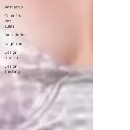
Animação
Conteúdo
das
aulas
Atualidades
Negócios
Design
Gráfico
Design
Thinking