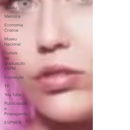
Museu
Memória
Economia
Criativa
Museu
Nacional
Cursos
de
graduação
ESPM
Exposição
TV
You Tube
Publicidade
e
Propaganda
ESPWEB