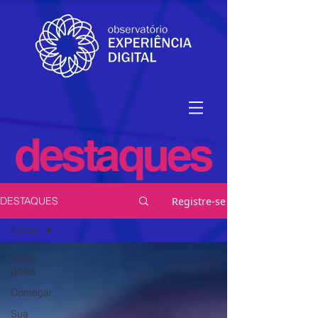
destaques
Registre-se
DESTAQUES
Filmes
Todos
posts
Começar
Sua