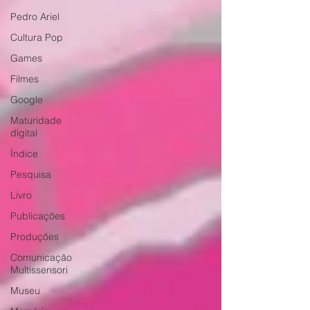
Pedro Ariel
Cultura Pop
Games
Filmes
Google
Maturidade
digital
Índice
Pesquisa
Livro
Publicações
Produções
Comunicação
Multissensori
Museu