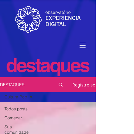
destaques
Registre-se
DESTAQUES
Cultura Pop
Todos posts
Começar
Sua
comunidade