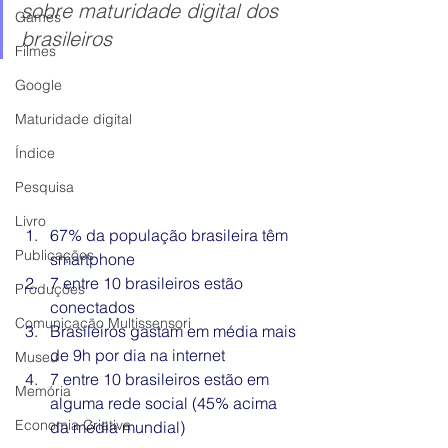
sobre maturidade digital dos 
Games
brasileiros
Filmes
Google
Maturidade digital
Índice
Pesquisa
Livro
67% da população brasileira têm 
Publicações
smartphone
7 entre 10 brasileiros estão 
Produções
conectados
Comunicação Multissensori
Brasileiros gastam em média mais 
de 9h por dia na internet
Museu
7 entre 10 brasileiros estão em 
Memória
alguma rede social (45% acima 
Economia Criativa
da média mundial)