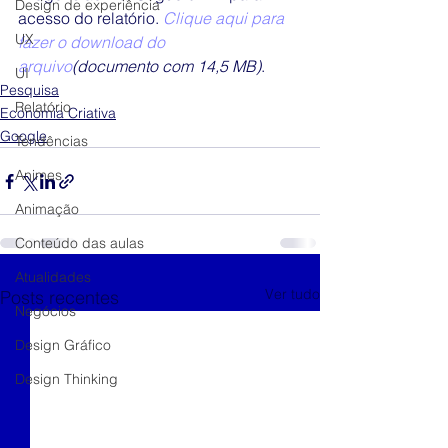
Design de experiência
acesso do relatório. 
Clique aqui para 
UX
fazer o download do 
arquivo
(documento com 14,5 MB)
. 
UI
Pesquisa
Relatório
Economia Criativa
Google
Tendências
Animes
Animação
Conteúdo das aulas
Atualidades
Ver tudo
Posts recentes
Negócios
Design Gráfico
Design Thinking