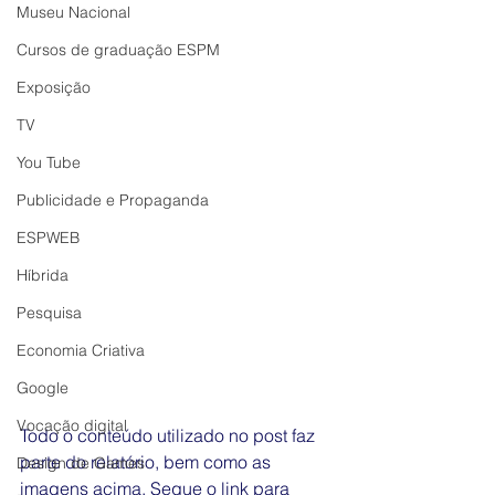
Museu Nacional
Cursos de graduação ESPM
Exposição
TV
You Tube
Publicidade e Propaganda
ESPWEB
Híbrida
Pesquisa
Economia Criativa
Google
Vocação digital
Todo o conteúdo utilizado no post faz 
parte do relatório, bem como as 
Design de Games
imagens acima. Segue o link para 