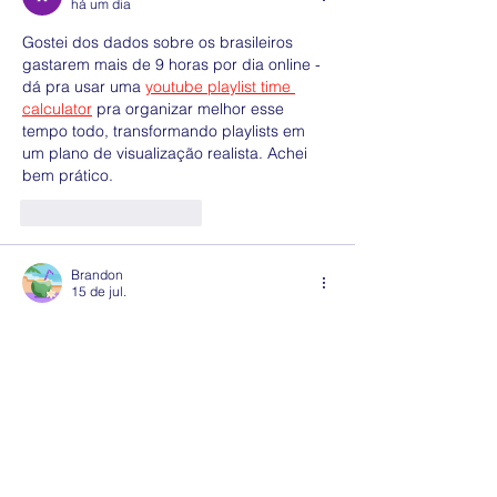
há um dia
Gostei dos dados sobre os brasileiros 
gastarem mais de 9 horas por dia online - 
dá pra usar uma 
youtube playlist time 
calculator
 pra organizar melhor esse 
tempo todo, transformando playlists em 
um plano de visualização realista. Achei 
bem prático.
Curtir
Responder
Brandon
15 de jul.
Ótimo artigo! A transformação digital 
continua mudando a forma como 
estudamos e trabalhamos. Para quem 
ainda faz anotações no papel, 
notes to 
text
 também pode ser uma ferramenta 
bem útil.
Curtir
Responder