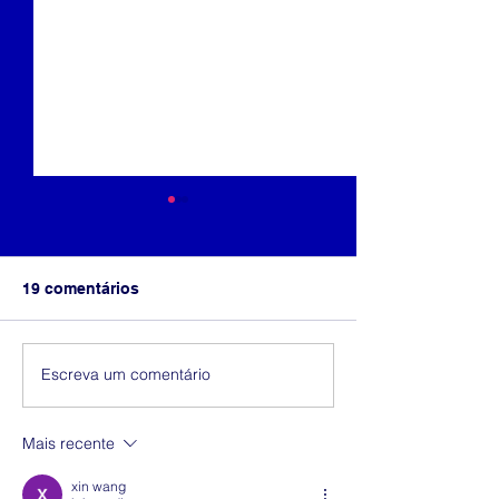
19 comentários
Escreva um comentário
Edição gratuita da
Relatório de te
Harvard Business
em UX
Review
Mais recente
xin wang