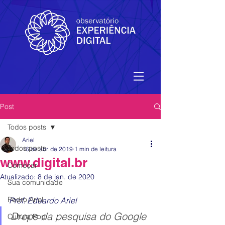
Post
Todos posts
Ariel
Todos posts
16 de abr. de 2019
1 min de leitura
www.digital.br
Começar
Atualizado:
8 de jan. de 2020
Sua comunidade
Pedro Ariel
Prof. Eduardo Ariel 
Drops da pesquisa do Google 
Cultura Pop