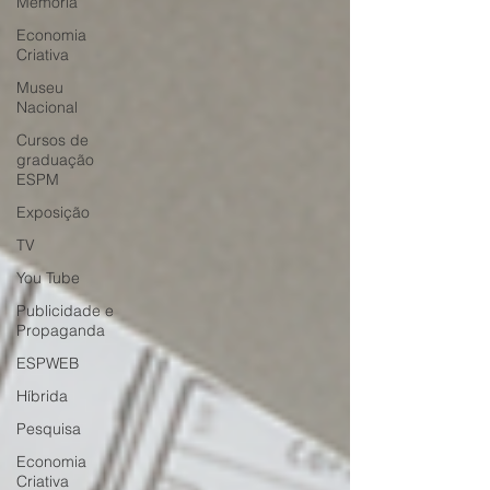
Memória
Economia
Criativa
Museu
Nacional
Cursos de
graduação
ESPM
Exposição
TV
You Tube
Publicidade e
Propaganda
ESPWEB
Híbrida
Pesquisa
Economia
Criativa