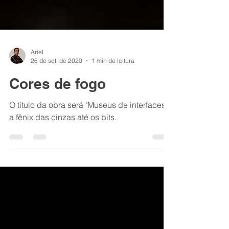
Ariel
26 de set. de 2020
1 min de leitura
Cores de fogo
O título da obra será "Museus de interfaces:
a fênix das cinzas até os bits.