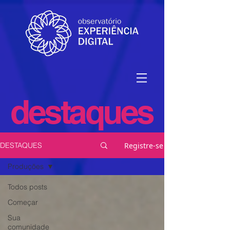
destaques
Registre-se
DESTAQUES
Produções
Todos posts
Começar
Sua
comunidade