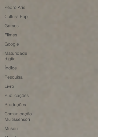
Pedro Ariel
Cultura Pop
Games
Filmes
Google
Maturidade
digital
Índice
Pesquisa
Livro
Publicações
Produções
Comunicação
Multissensori
Museu