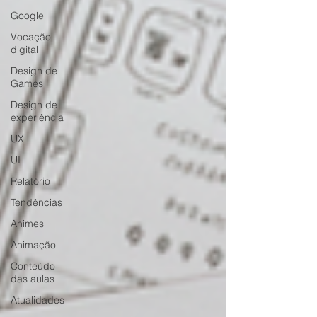
Google
Vocação
digital
Design de
Games
Design de
experiência
UX
UI
Relatório
Tendências
Animes
Animação
Conteúdo
das aulas
Atualidades