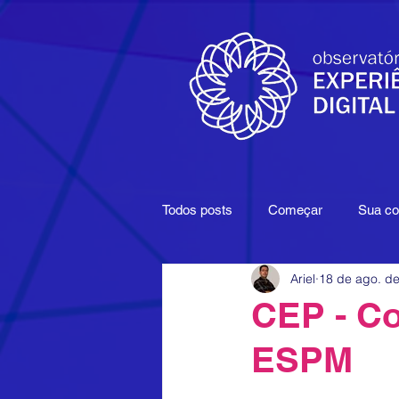
Todos posts
Começar
Sua c
Ariel
18 de ago. d
Filmes
Google
Maturida
CEP - Co
ESPM
Produções
Comunicação Mul