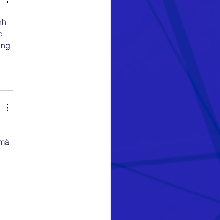
nh 
c 
ũng 
 
 mà 
 