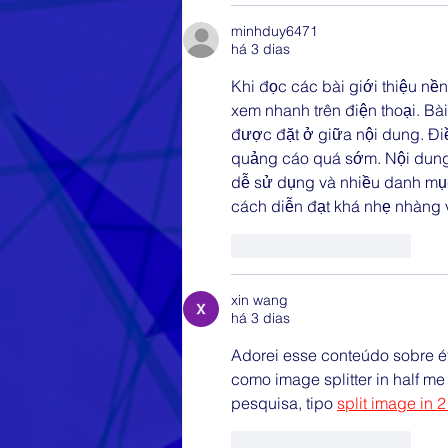
minhduy6471
há 3 dias
Khi đọc các bài giới thiệu nền
xem nhanh trên điện thoại. Bà
được đặt ở giữa nội dung. Đi
quảng cáo quá sớm. Nội dung 
dễ sử dụng và nhiều danh mục
cách diễn đạt khá nhẹ nhàng 
Curtir
Responder
xin wang
há 3 dias
Adorei esse conteúdo sobre é
como image splitter in half me
pesquisa, tipo 
split image in 2
Curtir
Responder