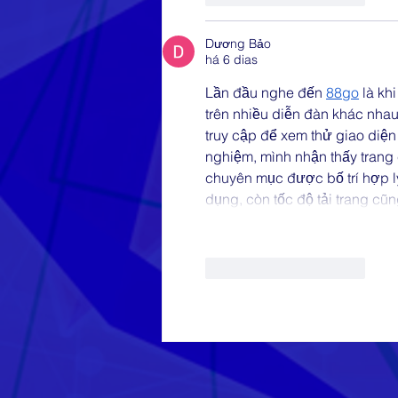
Dương Bảo
há 6 dias
Lần đầu nghe đến 
88go
 là kh
trên nhiều diễn đàn khác nhau
truy cập để xem thử giao diện
nghiệm, mình nhận thấy trang
chuyên mục được bố trí hợp lý
dụng, còn tốc độ tải trang cũ
Curtir
Responder