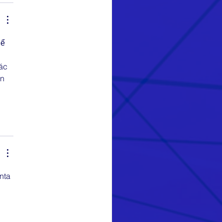
ể 
ác 
n 
nta 