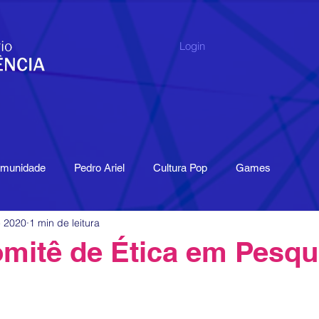
Login
omunidade
Pedro Ariel
Cultura Pop
Games
e 2020
1 min de leitura
de digital
Índice
Pesquisa
Livro
Publicações
mitê de Ética em Pesqu
tissensori
Museu
Memória
Economia Criativa