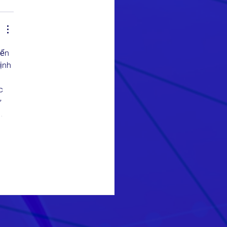
yến 
ịnh 
 
c 
 
…