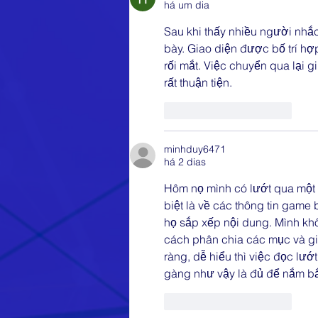
há um dia
Sau khi thấy nhiều người nhắ
bày. Giao diện được bố trí hợ
rối mắt. Việc chuyển qua lại g
rất thuận tiện.
Curtir
Responder
minhduy6471
há 2 dias
Hôm nọ mình có lướt qua một 
biệt là về các thông tin game
họ sắp xếp nội dung. Mình khô
cách phân chia các mục và gia
ràng, dễ hiểu thì việc đọc lư
gàng như vậy là đủ để nắm bắt
Curtir
Responder