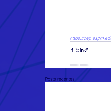
https://cep.espm.ed
Posts recentes