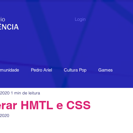
Login
omunidade
Pedro Ariel
Cultura Pop
Games
 2020
1 min de leitura
de digital
Índice
Pesquisa
Livro
Publicações
rar HMTL e CSS
 2020
tissensori
Museu
Memória
Economia Criativa