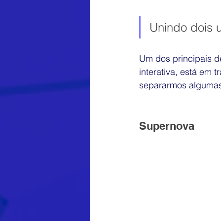
Museu Nacional
Cursos de 
Unindo dois u
Publicidade e Propaganda
E
Um dos principais d
interativa, está em t
separarmos algumas 
Google
Vocação digital
Supernova