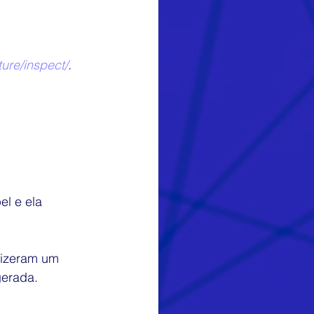
ure/inspect/
.
l e ela 
Fizeram um 
gerada.