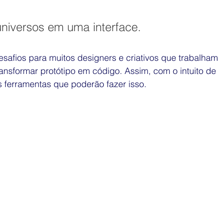
graduação ESPM
Exposição
TV
You Tube
niversos em uma interface.
SPWEB
Híbrida
Pesquisa
Economia Criativa
esafios para muitos designers e criativos que trabalha
ransformar protótipo em código. Assim, com o intuito de f
ferramentas que poderão fazer isso.
Design de Games