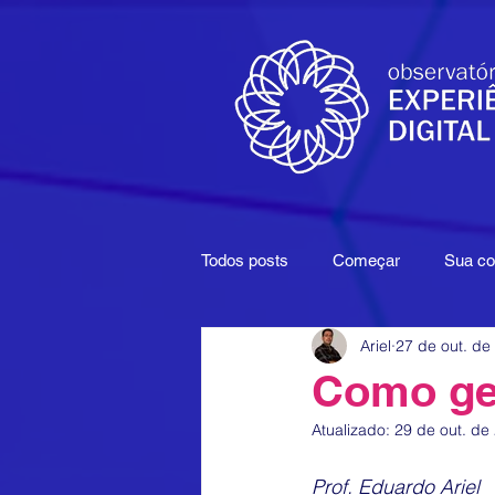
Todos posts
Começar
Sua c
Ariel
27 de out. de
Filmes
Google
Maturida
Como ge
Atualizado:
29 de out. de
Produções
Comunicação Mul
Prof. Eduardo 
Ariel