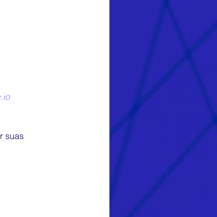
.io
r suas 