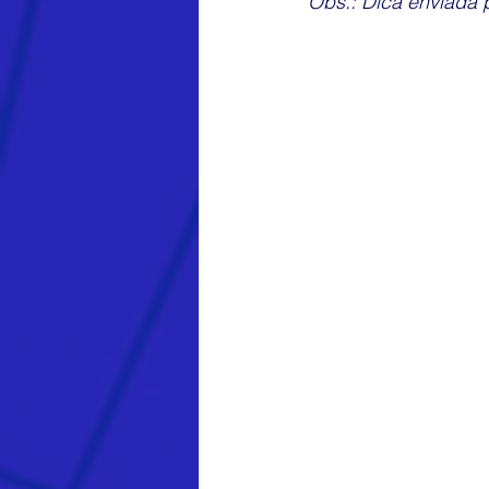
Obs.:
 Dica enviada 