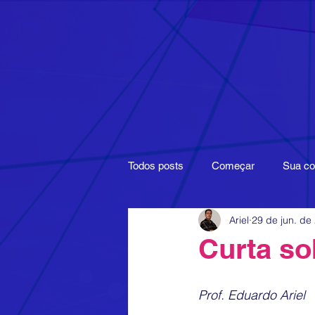
Todos posts
Começar
Sua c
Ariel
29 de jun. de
Filmes
Google
Maturida
Curta so
Produções
Comunicação Mul
Prof. Eduardo 
Ariel