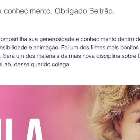
graduação ESPM
Exposição
TV
You Tube
 conhecimento. Obrigado Beltrão.
SPWEB
Híbrida
Pesquisa
Economia Criativa
 compartilha sua generosidade e conhecimento dentro d
nsibilidade e animação. Foi um dos filmes mais bonitos
. Será um dos materiais da mais nova disciplina sobre C
Design de Games
eLab, desse querido colega. 