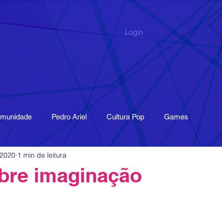
Login
omunidade
Pedro Ariel
Cultura Pop
Games
 2020
1 min de leitura
de digital
Índice
Pesquisa
Livro
Publicações
bre imaginação
tissensori
Museu
Memória
Economia Criativa