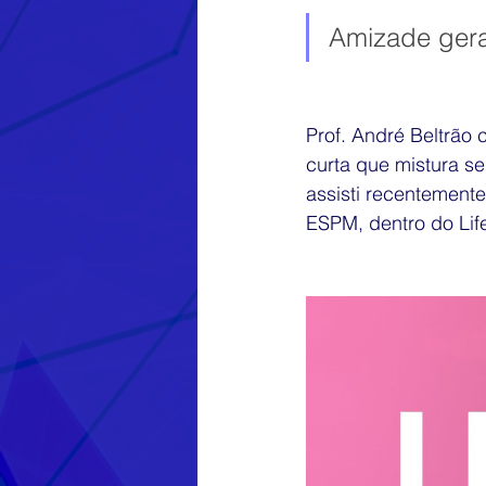
Museu Nacional
Cursos de 
Amizade gera
Publicidade e Propaganda
E
Prof. André Beltrão
curta que mistura se
assisti recentemente
Google
Vocação digital
ESPM, dentro do Lif