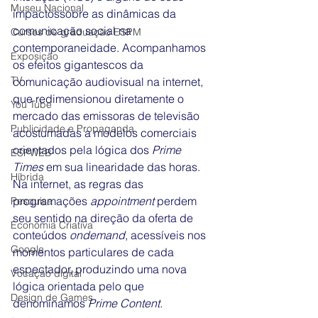
Museu Nacional
impactossobre as dinâmicas da 
comunicação social na 
Cursos de graduação ESPM
contemporaneidade. Acompanhamos 
Exposição
os efeitos gigantescos da 
TV
comunicação audiovisual na internet, 
que redimensionou diretamente o 
You Tube
mercado das emissoras de televisão 
Publicidade e Propaganda
acostumadas a modelos comerciais 
orientados pela lógica dos 
Prime 
ESPWEB
Times
 em sua linearidade das horas. 
Híbrida
Na internet, as regras das 
programações 
appointment 
perdem 
Pesquisa
seu sentido na direção da oferta de 
Economia Criativa
conteúdos 
ondemand
, acessíveis nos 
Google
momentos particulares de cada 
espectador, produzindo uma nova 
Vocação digital
lógica orientada pelo que 
Design de Games
denominamos 
Prime Content. 