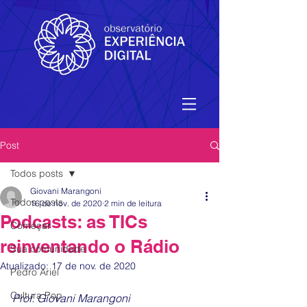
Post
Todos posts
Giovani Marangoni
Todos posts
16 de nov. de 2020
2 min de leitura
Podcasts: as TICs
Começar
reinventando o Rádio
Sua comunidade
Atualizado:
17 de nov. de 2020
Pedro Ariel
Cultura Pop
Prof. Giovani Marangoni