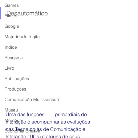
Games
Desautomático 
Filmes
Google
Maturidade digital
Índice
Pesquisa
Livro
Publicações
Produções
Comunicação Multissensori
Museu
Uma das funções 	primordiais do 
Memória
Interação é acompanhar as evoluções 
das Tecnologias de Comunicação e 
Economia Criativa
Interação (TICs) e alguns de seus 