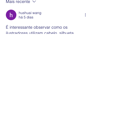
Mais recente
hushuai wang
há 5 dias
É interessante observar como os 
ilustradores utilizam cabelo, silhueta, 
roupa e expressão para construir a 
identidade visual de cada personagem. 
Ferramentas como um 
AI hairstyle 
changer
 também mostram como uma 
mudança de corte, franja, textura ou cor 
pode alterar completamente a percepção 
de um rosto. No desenho, porém, essas 
escolhas fazem parte de uma linguagem 
visual muito mais ampla e consciente.
Curtir
Responder
grubman riazzi
19 de jul.
I loved how podcasts are reinventing 