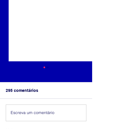
295 comentários
Marcas e forma
Cores da liberdade
Escreva um comentário