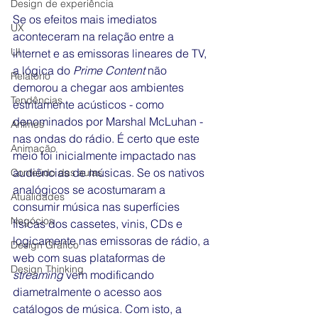
Design de experiência
Se os efeitos mais imediatos 
UX
aconteceram na relação entre a 
UI
internet e as emissoras lineares de TV, 
a lógica do 
Prime Content
 não 
Relatório
demorou a chegar aos ambientes 
Tendências
estritamente acústicos - como 
denominados por Marshal McLuhan - 
Animes
nas ondas do rádio. É certo que este 
Animação
meio foi inicialmente impactado nas 
audiências de músicas. Se os nativos 
Conteúdo das aulas
analógicos se acostumaram a 
Atualidades
consumir música nas superfícies 
Negócios
físicas dos cassetes, vinis, CDs e 
logicamente nas emissoras de rádio, a 
Design Gráfico
web com suas plataformas de 
Design Thinking
streaming 
vem modificando 
diametralmente o acesso aos 
catálogos de música. Com isto, a 