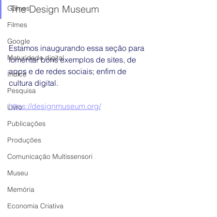
The Design Museum 
Games
Filmes
Google
Estamos inaugurando essa seção para 
Maturidade digital
fomentar bons exemplos de sites, de 
apps e de redes sociais; enfim de 
Índice
cultura digital.
Pesquisa
https://designmuseum.org/
Livro
Publicações
Produções
Comunicação Multissensori
Museu
Memória
Economia Criativa