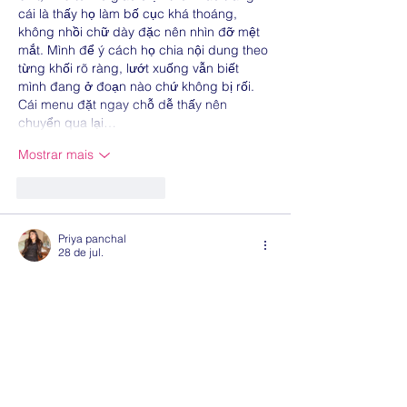
cái là thấy họ làm bố cục khá thoáng, 
không nhồi chữ dày đặc nên nhìn đỡ mệt 
mắt. Mình để ý cách họ chia nội dung theo 
từng khối rõ ràng, lướt xuống vẫn biết 
mình đang ở đoạn nào chứ không bị rối. 
Cái menu đặt ngay chỗ dễ thấy nên 
chuyển qua lại…
Mostrar mais
Curtir
Responder
Priya panchal
28 de jul.