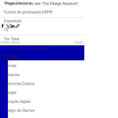
Museu Nacional
Página inicial do site "The Design Museum"
Cursos de graduação ESPM
Exposição
TV
You Tube
Publicidade e Propaganda
Ver tudo
Posts recentes
ESPWEB
Híbrida
Pesquisa
Economia Criativa
Google
Vocação digital
Design de Games