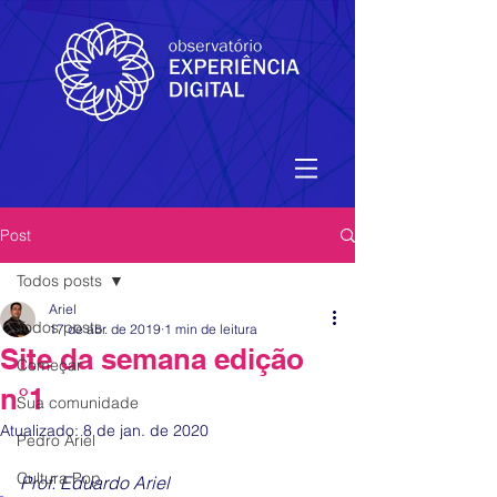
Post
Todos posts
Ariel
Todos posts
17 de abr. de 2019
1 min de leitura
Site da semana edição
Começar
n°1
Sua comunidade
Atualizado:
8 de jan. de 2020
Pedro Ariel
Cultura Pop
Prof. Eduardo Ariel 