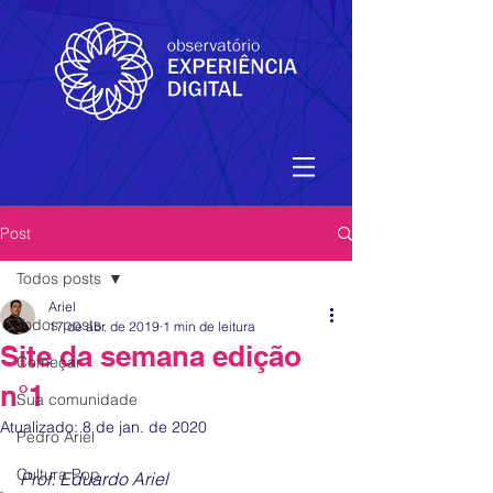
Post
Todos posts
Ariel
Todos posts
17 de abr. de 2019
1 min de leitura
Site da semana edição
Começar
n°1
Sua comunidade
Atualizado:
8 de jan. de 2020
Pedro Ariel
Cultura Pop
Prof. Eduardo Ariel 