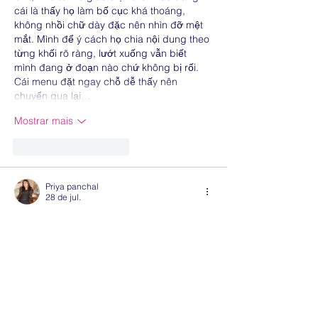
cái là thấy họ làm bố cục khá thoáng, 
không nhồi chữ dày đặc nên nhìn đỡ mệt 
mắt. Mình để ý cách họ chia nội dung theo 
từng khối rõ ràng, lướt xuống vẫn biết 
mình đang ở đoạn nào chứ không bị rối. 
Cái menu đặt ngay chỗ dễ thấy nên 
chuyển qua lại…
Mostrar mais
Curtir
Responder
Priya panchal
28 de jul.