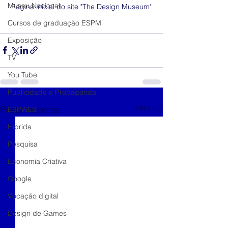
Museu Nacional
Página inicial do site "The Design Museum"
Cursos de graduação ESPM
Exposição
TV
You Tube
Publicidade e Propaganda
Ver tudo
Posts recentes
ESPWEB
Híbrida
Pesquisa
Economia Criativa
Google
Vocação digital
Design de Games