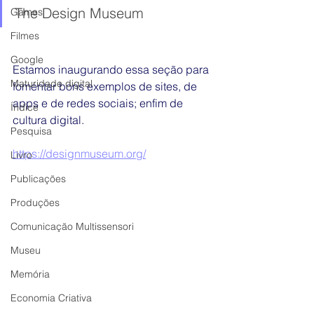
The Design Museum 
Games
Filmes
Google
Estamos inaugurando essa seção para 
Maturidade digital
fomentar bons exemplos de sites, de 
apps e de redes sociais; enfim de 
Índice
cultura digital.
Pesquisa
https://designmuseum.org/
Livro
Publicações
Produções
Comunicação Multissensori
Museu
Memória
Economia Criativa