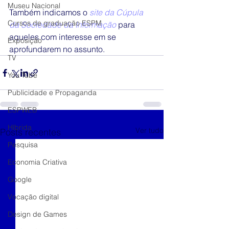
Museu Nacional
Também indicamos o 
site da Cúpula 
Cursos de graduação ESPM
da Sociedade da Informação
para 
aqueles com interesse em se 
Exposição
aprofundarem no assunto. 
TV
You Tube
Publicidade e Propaganda
ESPWEB
Híbrida
Ver tudo
Posts recentes
Pesquisa
Economia Criativa
Google
Vocação digital
Design de Games