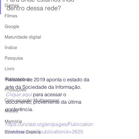
Games
dentro dessa rede?
Filmes
Google
Maturidade digital
Índice
Pesquisa
Livro
Publicações
Relatório de 2019 aponta o estado da 
arte da Sociedade da Informação. 
Produções
Clique aqui
para acessar o 
Comunicação Multissensori
documento, proveniente da última 
conferência.
Museu
Memória
https://unctad.org/en/pages/Publication
Webflyer.aspx?publicationid=2625
Economia Criativa