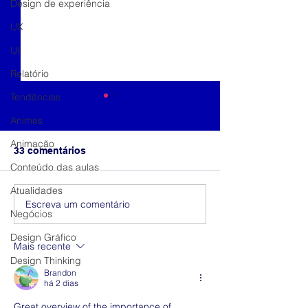
Design de experiência
UX
UI
Relatório
Tendências
Animes
Animação
33 comentários
Conteúdo das aulas
Marcas e forma
Cores da liberdade
Atualidades
Escreva um comentário
Negócios
Design Gráfico
Mais recente
Design Thinking
Brandon
há 2 dias
Great overview of the importance of 